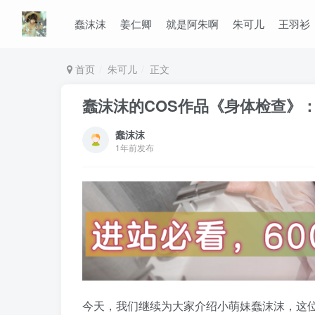
蠢沫沫
姜仁卿
就是阿朱啊
朱可儿
王羽衫
首页
朱可儿
正文
蠢沫沫的COS作品《身体检查》
蠢沫沫
1年前发布
今天，我们继续为大家介绍小萌妹蠢沫沫，这位