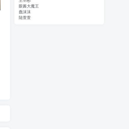
王羽衫
眼酱大魔王
蠢沫沫
陆萱萱