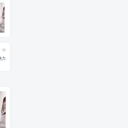
蠢沫沫创可贴战神的由来，想和他一起战斗吗
蠢沫沫 棒球女孩 [102P-702MB]
就是阿朱啊_cos摄影作品合集
篇
魅力