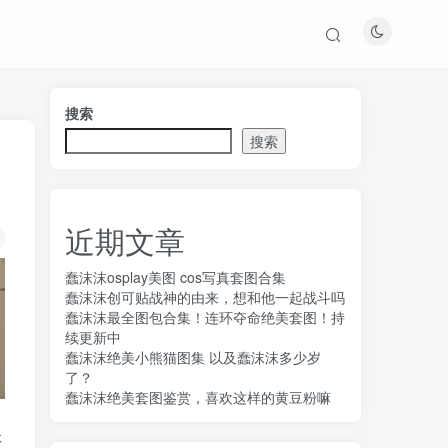
搜索
搜索
近期文章
蠢沫沫osplay美图 cos写真套图合集
蠢沫沫创可贴战神的由来，想和他一起战斗吗
蠢沫沫最全图包合集！连环夺命绝美套图！持
续更新中
蠢沫沫绝美小熊猫图集 以及蠢沫沫多少岁
了？
蠢沫沫绝美套图鉴赏，喜欢这样的黄豆粉嘛
账