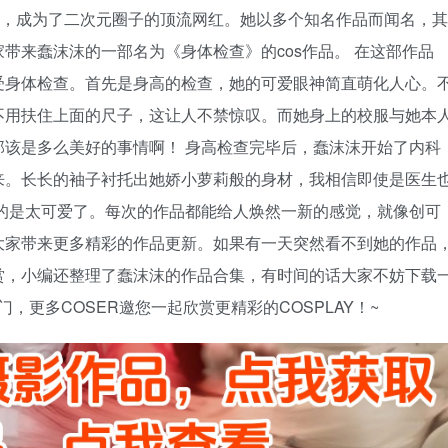
丝，成为了二次元圈子的顶流网红。她以多个知名作品而闻名，其
带来蠢沫沫的一部名为《身体检查》的cos作品。 在这部作品
受身体检查。首先是身高的检查，她的可爱眼神简直萌化人心。
不用扶住上面的尺子，这让人不禁惊叹。而她身上的校服与她本
该是多么美好的事情啊！ 身高检查完毕后，蠢沫沫开始了内科
来。长长的袖子衬托出她娇小萝莉般的身材，我相信即使是医生
的是太可爱了。每次的作品都能给人焕然一新的感觉，就像创可
大家带来更多精彩的作品更新。如果有一天突然看不到她的作品
赏，小编还整理了蠢沫沫的作品合集，有时间的话大家不妨下载
，更多COSER邀您一起欣赏更精彩的COSPLAY！~