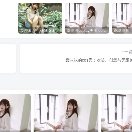
蠢沫沫 乡下妹妹 SSR级 [125P-1.24GB]全部作品点我下载
蠢沫沫osplay美图 cos写真套图合集
下一
蠢沫沫的cos秀：欢笑、创意与无限