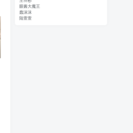
王羽衫
眼酱大魔王
蠢沫沫
陆萱萱