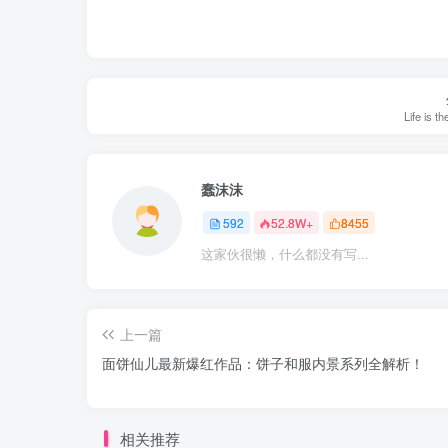
Life is t
蠢沫沫
592
52.8W+
8455
这家伙很懒，什么都没有写...
上一篇
面饼仙儿最新爆红作品：饼子和服内景系列全解析！
相关推荐