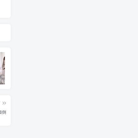
蠢沫沫创可贴战神的由来，想和他一起战斗吗
蠢沫沫 棒球女孩 [102P-702MB]
就是阿朱啊_cos摄影作品合集
篇
倾倒