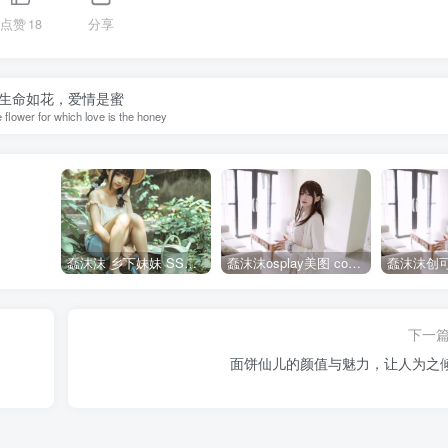
点赞
18
分享
生命如花，爱情是蜜
he flower for which love is the honey
蠢沫沫 乡下妹妹 SSR级 [125P-1.24GB]全部作品点我下载
蠢沫沫osplay美图 cos写真套图合集
下一
面饼仙儿的颜值与魅力，让人为之