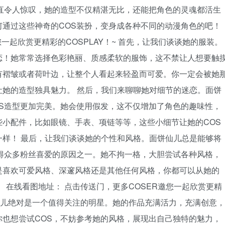
直令人惊叹，她的造型不仅精湛无比，还能把角色的灵魂都活生
通过这些神奇的COS装扮，变身成各种不同的动漫角色的吧！
一起欣赏更精彩的COSPLAY！~ 首先，让我们谈谈她的服装。
恋！她常常选择色彩艳丽、质感柔软的服饰，这不禁让人想要触
有褶皱或者荷叶边，让整个人看起来轻盈而可爱。你一定会被她
她的造型独具魅力。 然后，我们来聊聊她对细节的迷恋。面饼
S造型更加完美。她会使用假发，这不仅增加了角色的趣味性，
小配件，比如眼镜、手表、项链等等，这些小细节让她的COS
样！ 最后，让我们谈谈她的个性和风格。面饼仙儿总是能够将
得众多粉丝喜爱的原因之一。她不拘一格，大胆尝试各种风格，
是喜欢可爱风格、深邃风格还是其他任何风格，你都可以从她的
 在线看图地址： 点击传送门，更多COSER邀您一起欣赏更精
面饼仙儿绝对是一个值得关注的明星。她的作品充满活力，充满创意，
也想尝试COS，不妨参考她的风格，展现出自己独特的魅力，