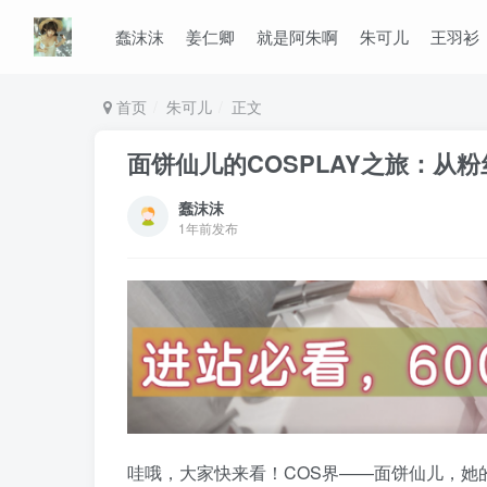
蠢沫沫
姜仁卿
就是阿朱啊
朱可儿
王羽衫
首页
朱可儿
正文
面饼仙儿的COSPLAY之旅：从
蠢沫沫
1年前发布
哇哦，大家快来看！COS界——面饼仙儿，她