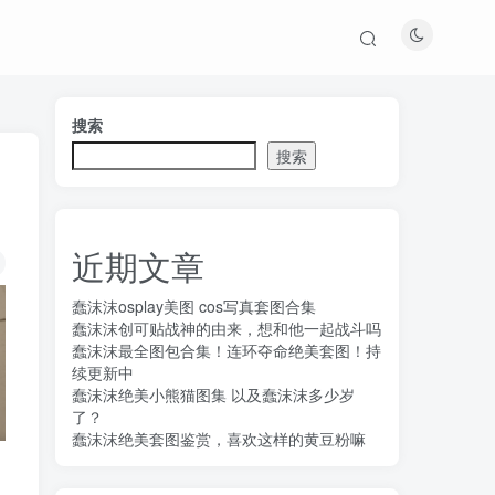
搜索
搜索
近期文章
蠢沫沫osplay美图 cos写真套图合集
蠢沫沫创可贴战神的由来，想和他一起战斗吗
蠢沫沫最全图包合集！连环夺命绝美套图！持
续更新中
蠢沫沫绝美小熊猫图集 以及蠢沫沫多少岁
了？
蠢沫沫绝美套图鉴赏，喜欢这样的黄豆粉嘛