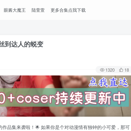
眼酱大魔王
陆萱萱
更多合集点我下载
粉丝到达人的蜕变
1320
18
的作品集来袭啦！🌟 如果你是个对动漫情有独钟的小可爱，那可