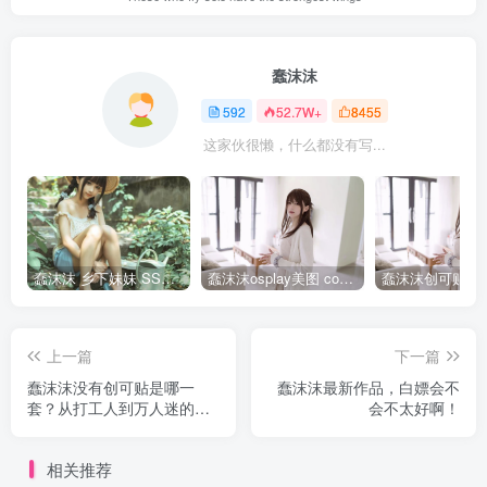
蠢沫沫
592
52.7W+
8455
这家伙很懒，什么都没有写...
蠢沫沫 乡下妹妹 SSR级 [125P-1.24GB]全部作品点我下载
蠢沫沫osplay美图 cos写真套图合集
上一篇
下一篇
蠢沫沫没有创可贴是哪一
蠢沫沫最新作品，白嫖会不
套？从打工人到万人迷的蜕
会不太好啊！
变
相关推荐