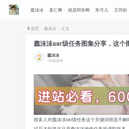
蠢沫沫
姜仁卿
就是阿朱啊
朱可儿
王羽衫
首页
蠢沫沫
正文
蠢沫沫ssr级任务图集分享，这个
蠢沫沫
1年前发布
很多人对蠢沫沫ssr级任务这个关键词很是不
过后才知道这只是蠢沫沫地铁任务的进阶版本，