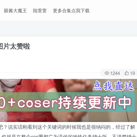
眼酱大魔王
陆萱萱
更多合集点我下载
图片太赞啦
1244
19
解吧？说实话刚看到这个关键词的时候我也是很纳闷的，经过了解
也就是在整个cos圈都广为流传的地铁任务绅士版，不清楚绅士