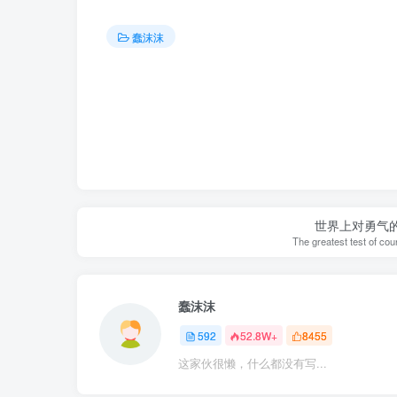
蠢沫沫
世界上对勇气
The greatest test of cour
蠢沫沫
592
52.8W+
8455
这家伙很懒，什么都没有写...