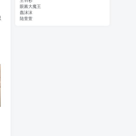
王羽衫
眼酱大魔王
蠢沫沫
只
陆萱萱