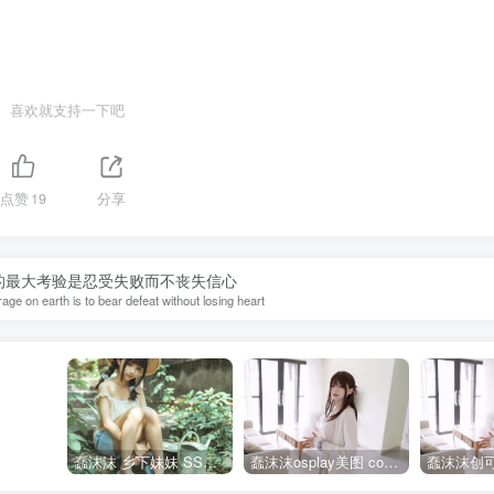
喜欢就支持一下吧
点赞
19
分享
的最大考验是忍受失败而不丧失信心
age on earth is to bear defeat without losing heart
蠢沫沫 乡下妹妹 SSR级 [125P-1.24GB]全部作品点我下载
蠢沫沫osplay美图 cos写真套图合集