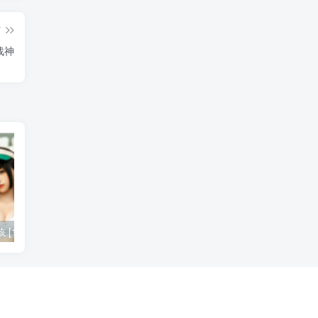
篇
战神
102P-702MB]
蠢沫沫自爆与铁手叫兽及老唐三人大瓜