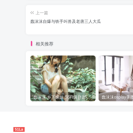
上一篇
蠢沫沫自爆与铁手叫兽及老唐三人大瓜
相关推荐
蠢沫沫 乡下妹妹 SSR级 [125P-1.24GB]全部作品点我下载
51La