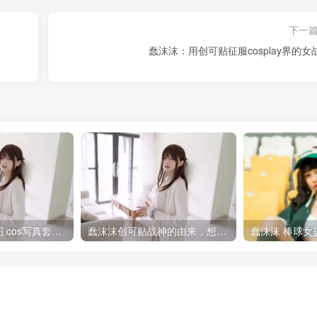
下一
蠢沫沫：用创可贴征服cosplay界的女
蠢沫沫osplay美图 cos写真套图合集
蠢沫沫创可贴战神的由来，想和他一起战斗吗
蠢沫沫 棒球女孩 [