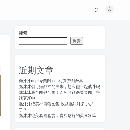
搜索
搜索
近期文章
蠢沫沫osplay美图 cos写真套图合集
蠢沫沫创可贴战神的由来，想和他一起战斗吗
蠢沫沫最全图包合集！连环夺命绝美套图！持
续更新中
蠢沫沫绝美小熊猫图集 以及蠢沫沫多少岁
了？
蠢沫沫绝美套图鉴赏，喜欢这样的黄豆粉嘛