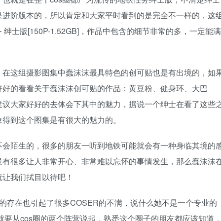
是进阶版本的，所以肯定和大家平时看到的是完全不一样的，这
 绅士版[150P-1.52GB]，作品中包含的细节非常的多，一定能满
，在这组摄影图集中蠢沫沫最具特色的创可贴也是有出境的，如
好好的看看关于蠢沫沫创可贴的作品：黄豆粉、健身环、大巴
建议大家好好的去体会下其中的魅力，据说一个绅士在看了这些
象得到这个图集是有很大的魅力的。
不会陌生的，很多的朋友一听到地铁可能就会有一种身临其境的
景有很多让人非常开心、非常难以忘怀的事情发生，那么蠢沫沫
就让我们拭目以待吧！
她的存在也引起了很多COSER的不满，说什么她不是一个专业的
个就要从cos圈的两个阵营说起，熟悉这个圈子的朋友都应该知道