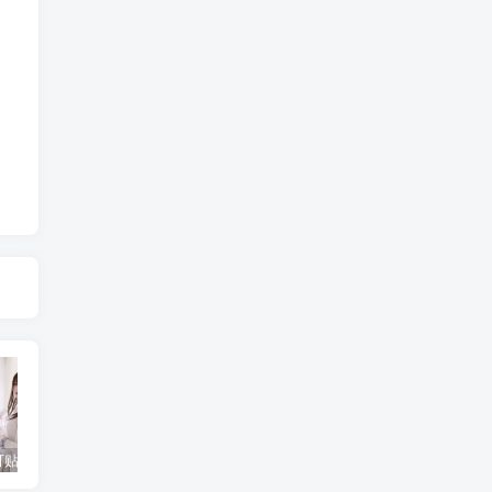
蠢沫沫创可贴战神的由来，想和他一起战斗吗
蠢沫沫 棒球女孩 [102P-702MB]
就是阿朱啊_cos摄影作品合集