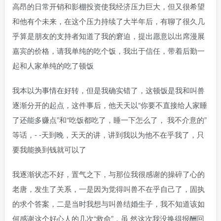
高昂的日常开销和影棚投资使我经济压力巨大，但又很希望
和他有个未来，在这个压力持续了大半年后，有聊了很久几
乎算是朋友的支持者知道了我的窘迫，提出愿意以出席漫展
嘉宾的价格，请我单纯的吃个饭，我出于信任，带着后勤一
起和人家单纯的吃了顿饭
我本以为事情在好转，但是我确实错了，这顿饭是我和叫兽
逐渐分开的起点，这件事后，他天天以“你要不直接给人家睡
了还能多赚点”和“吃饭都吃了，睡一下怎么了， 我不介意的”
等话，- -天到晚，天天的讲，讲到我以为他不在乎我了，只
要我能换到钱就可以了
我逐渐状态不好，置气之下，与那位我很感谢的操碎了心的
老唐，发生了关系，一是因为觉得叫兽不在乎自己了，固执
的求个答案，二是当时我想与叫兽结婚生子，我不知道该如
何感谢这个好心人的几次“救命”，虽 然这次我没换得报酬回