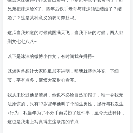
兄弟把沫沫给X了。四年后铁手老哥与沫沫领证结婚了？结
婚了？这是某种意义的双向奔赴吗。
这瓜当我知道的时候截图满天飞，当我下班的时候，两人都
删文七七八八~
以下是沫沫的微博小作文，有时间我在捋捋~
既然叫兽想让大家吃瓜却不讲明，那我就替他补充一下细
节，字有点多，麻烦大家耐心看完。
我从未说过他是渣男，他也不必给自己扣帽子，唯一令我无
法原谅的，只有17岁那年他叫了个陌生男性，强行与我发生
x行为，我当年为了不分手而妥协了这件事，至今无法释怀，
这也是我走上写真博主这条路的节点