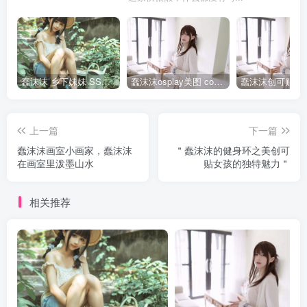
蠢沫沫 乡下妹妹 SSR级 [125P-1.24GB]全部作品点我下载
蠢沫沫osplay美图 cos写真套图合集
上一篇
下一篇
蠢沫沫画室小画家，蠢沫沫
＂蠢沫沫的健身环之美创可
在画室里泼墨山水
贴女孩的独特魅力＂
相关推荐