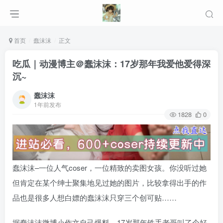
首页
蠢沫沫
正文
吃瓜｜动漫博主＠蠢沫沫：17岁那年我爱他爱得深
沉~
蠢沫沫
1年前发布
1828
0
蠢沫沫–一位人气coser，一位精致的卖图女孩。你没听过她
但肯定在某个绅士聚集地见过她的图片，比较拿得出手的作
品也是很多人想白嫖的蠢沫沫只穿三个创可贴……
据蠢沫沫微博小作文自己爆料，17岁那年铁手老哥叫了个好