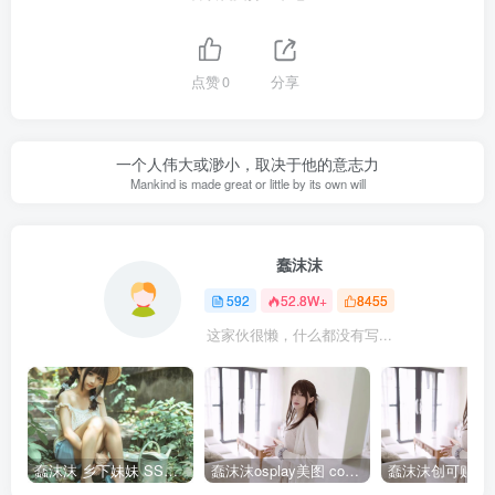
点赞
0
分享
一个人伟大或渺小，取决于他的意志力
Mankind is made great or little by its own will
蠢沫沫
592
52.8W+
8455
这家伙很懒，什么都没有写...
蠢沫沫 乡下妹妹 SSR级 [125P-1.24GB]全部作品点我下载
蠢沫沫osplay美图 cos写真套图合集