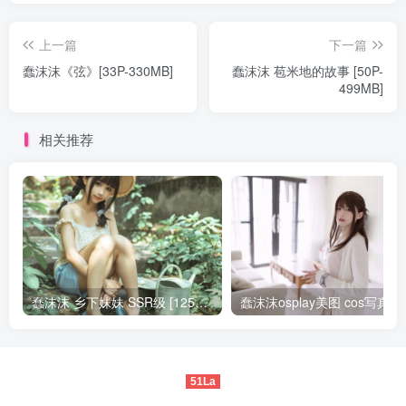
上一篇
下一篇
蠢沫沫《弦》[33P-330MB]
蠢沫沫 苞米地的故事 [50P-
499MB]
相关推荐
蠢沫沫 乡下妹妹 SSR级 [125P-1.24GB]全部作品点我下载
蠢沫沫osp
51La