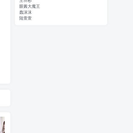
王羽衫
眼酱大魔王
蠢沫沫
陆萱萱