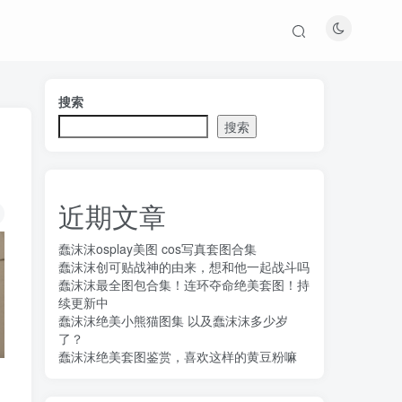
搜索
搜索
近期文章
蠢沫沫osplay美图 cos写真套图合集
蠢沫沫创可贴战神的由来，想和他一起战斗吗
蠢沫沫最全图包合集！连环夺命绝美套图！持
续更新中
蠢沫沫绝美小熊猫图集 以及蠢沫沫多少岁
了？
蠢沫沫绝美套图鉴赏，喜欢这样的黄豆粉嘛