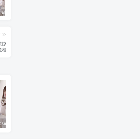
蠢沫沫创可贴战神的由来，想和他一起战斗吗
蠢沫沫 棒球女孩 [102P-702MB]
就是阿朱啊_cos摄影作品合集
篇
装惊
亮相
er@菌烨tako
桃乃木香奈Cos《鬼灭之刃》人气角色获好评