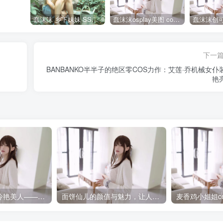
蠢沫沫 乡下妹妹 SSR级 [125P-1.24GB]全部作品点我下载
蠢沫沫osplay美图 cos写真套图合集
下一
BANBANKO半半子的绝区零COS力作：艾莲·乔机械女仆
艳
黑色战斗服下的冷艳美人——中岛莫之子i的约尔太太COS图集欣赏
面饼仙儿的颜值与魅力，让人为之倾倒
麦香鸡小姐姐cos