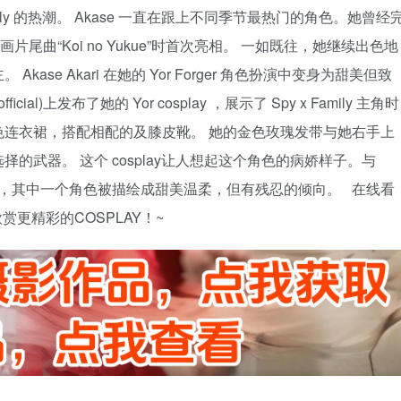
Family 的热潮。 Akase 一直在跟上不同季节最热门的角色。她曾经
片尾曲“Koi no Yukue”时首次亮相。 一如既往，她继续出色地
se Akari 在她的 Yor Forger 角色扮演中变身为甜美但致
fficial)上发布了她的 Yor cosplay ，展示了 Spy x Family 主角时
黑色连衣裙，搭配相配的及膝皮靴。 她的金色玫瑰发带与她右手上
择的武器。 这个 cosplay让人想起这个角色的病娇样子。与
动漫比喻，其中一个角色被描绘成甜美温柔，但有残忍的倾向。 在线看
赏更精彩的COSPLAY！~