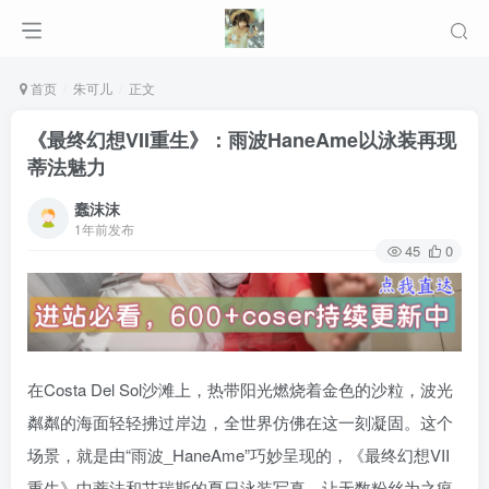
首页
朱可儿
正文
《最终幻想VII重生》：雨波HaneAme以泳装再现
蒂法魅力
蠢沫沫
1年前发布
45
0
在Costa Del Sol沙滩上，热带阳光燃烧着金色的沙粒，波光
粼粼的海面轻轻拂过岸边，全世界仿佛在这一刻凝固。这个
场景，就是由“雨波_HaneAme”巧妙呈现的，《最终幻想VII
重生》中蒂法和艾瑞斯的夏日泳装写真，让无数粉丝为之疯