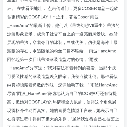
狂。 在线看图地址： 点击传送门，更多COSER邀您一起欣
赏更精彩的COSPLAY！~ 近来，著名Coser“雨波
_HaneAme”的最新上传，他们以《最终幻想VII重生》蒂法的
泳装形象登场，成为了社交平台上的一道亮丽风景线。她所
展现的蒂法，穿着夺目的泳装，曲线优美，仿佛是海滩上最
耀眼的存在，令追随她的粉丝们目不暇给。 雨波HaneAme
回忆起第一次目睹蒂法泳装造型时的心情，“雨波
_HaneAme”分享道：“我对蒂法有着特别的喜爱。当那个既
可爱又性感的泳装造型映入眼帘，我差点被迷倒。那种看似
纯真却隐藏着勇敢的韵味，深深触动了我。” 雨波HaneAme
尽管“雨波_HaneAme”谦虚地认为自己的COS技巧还有待提
高，但她对COSPLAY的热情和全力以赴，使得这个角色展
现得格外生动而真实。她的喜爱之情溢于言表，她表示自己
在扮演过程中得到了极大的乐趣，“虽然我觉得自己在技艺上