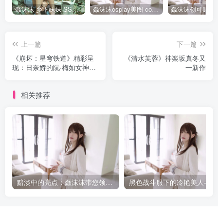
蠢沫沫 乡下妹妹 SSR级 [125P-1.24GB]全部作品点我下载
蠢沫沫osplay美图 cos写真套图合集
上一篇
下一篇
《崩坏：星穹铁道》精彩呈
《清水芙蓉》神楽坂真冬又
现：日奈娇的阮·梅如女神般
一新作
降临
相关推荐
黯淡中的亮点：蠢沫沫带您领略烛灯下的艺术
黑色