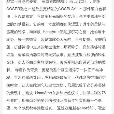
视觉与灵魂的盛宴。 在线看图地址： 点击传送门，更多
COSER邀您一起欣赏更精彩的COSPLAY！~ 那件银白色和
服，不仅是衣裳，它是用月光编织的梦境，是冬季雪地里绽
放的幻梦樱花。它的每一寸丝绸都仿佛浸透了月华的柔情与
雪花的纯净，而雨波_HaneAme便是那樱花之精，她的每个
转身、每一抹微笑，皆是如此令人沉醉、不可捉摸。 她的容
颜，仿佛神话中走来的绝世仙女，那双眸子，宛如能够吟诵
诗篇，蕴藏着浩瀚星河与无穷故事。她所披银白和服的轻柔
光泽，令人不由自主想要触摸，去感受那来自遥远仙境的柔
和。 寺庙作为背景，更是为整个画面增添了一抹庄严与神
秘。古木构建的寺庙，岁月的静谧沉淀，仿佛能够带我们穿
梭时空，让人在此刻忘却尘世烦恼，只愿沉醉于这分外美妙
的景致中。雨波_HaneAme在参加求签仪式，抽得吉利的76
号签时，那份灿烂的笑容仿佛预示着新年将实现每一个愿
望，每个梦想都将灿烂成真。 通过这组新春cos特辑，雨波