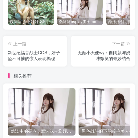
蠢沫沫 乡下妹妹 SSR级 [125P-1.24GB]全部作品点我下载
蠢沫沫osplay美图 cos写真套图合集
上一篇
下一篇
新世纪福音战士COS，妍子
无颜小天使wy：自闭颜与奶
坚不可摧的惊人表现揭秘
味微笑的奇妙结合
相关推荐
黯淡中的亮点：蠢沫沫带您领略烛灯下的艺术
黑色