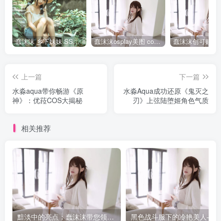
蠢沫沫 乡下妹妹 SSR级 [125P-1.24GB]全部作品点我下载
蠢沫沫osplay美图 cos写真套图合集
上一篇
下一篇
水淼aqua带你畅游《原
水淼Aqua成功还原《鬼灭之
神》：优菈COS大揭秘
刃》上弦陆堕姬角色气质
相关推荐
黯淡中的亮点：蠢沫沫带您领略烛灯下的艺术
黑色